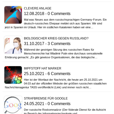
CLEVERE ANLAGE
12.08.2018 - 0 Comments
Mal was Neues aus dem russischsprachigen Germany-Forum. Ein
deutsch-russisches Ehepaar meldet sich aus Spanien: Wir sind
jetzt in Spanien im Urlaub. Hier im südlichen Katalonien haben wir eine…
BIOLOGISCHER KRIEG GEGEN RUSSLAND?
31.10.2017 - 3 Comments
Während der gestrigen Sitzung des russischen Rates für
Menschenrechte hat Wladimir Putin eine durchaus sensationelle
Erklärung gemacht: „Es gibt gewisse Organisationen, die das biologische…
IMPFSTOFF HAT MARKER
25.10.2021 - 6 Comments
Hier ist der Wortlaut der Nachricht, die heute am 25.10.2021 um
04:03 auf der offiziellen Website der größten russischen staatlichen
Nachrichtenagentur TASS veröffentlicht (Link) und immer noch nicht…
STRAFBREMSE FÜR GOOGLE
24.05.2021 - 0 Comments
Der russische Roskomnadzor (Der föderale Dienst für die Aufsicht
im Bereich der Informationstechnologie und