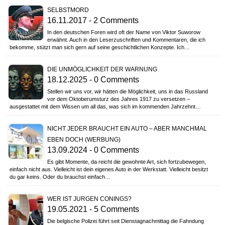
SELBSTMORD
16.11.2017 - 2 Comments
In den deutschen Foren wird oft der Name von Viktor Suworow
erwähnt. Auch in den Leserzuschriften und Kommentaren, die ich
bekomme, stützt man sich gern auf seine geschichtlichen Konzepte. Ich…
DIE UNMÖGLICHKEIT DER WARNUNG
18.12.2025 - 0 Comments
Stellen wir uns vor, wir hätten die Möglichkeit, uns in das Russland
vor dem Oktoberumsturz des Jahres 1917 zu versetzen –
ausgestattet mit dem Wissen um all das, was sich im kommenden Jahrzehnt…
NICHT JEDER BRAUCHT EIN AUTO – ABER MANCHMAL
EBEN DOCH (WERBUNG)
13.09.2024 - 0 Comments
Es gibt Momente, da reicht die gewohnte Art, sich fortzubewegen,
einfach nicht aus. Vielleicht ist dein eigenes Auto in der Werkstatt. Vielleicht besitzt
du gar keins. Oder du brauchst einfach…
WER IST JURGEN CONINGS?
19.05.2021 - 5 Comments
Die belgische Polizei führt seit Dienstagnachmittag die Fahndung