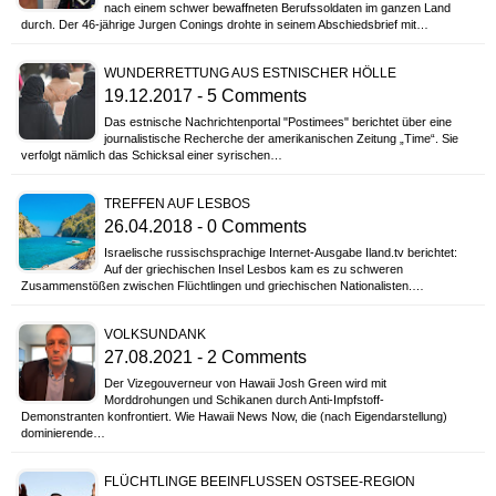
nach einem schwer bewaffneten Berufssoldaten im ganzen Land
durch. Der 46-jährige Jurgen Conings drohte in seinem Abschiedsbrief mit…
WUNDERRETTUNG AUS ESTNISCHER HÖLLE
19.12.2017 - 5 Comments
Das estnische Nachrichtenportal "Postimees" berichtet über eine
journalistische Recherche der amerikanischen Zeitung „Time“. Sie
verfolgt nämlich das Schicksal einer syrischen…
TREFFEN AUF LESBOS
26.04.2018 - 0 Comments
Israelische russischsprachige Internet-Ausgabe Iland.tv berichtet:
Auf der griechischen Insel Lesbos kam es zu schweren
Zusammenstößen zwischen Flüchtlingen und griechischen Nationalisten.…
VOLKSUNDANK
27.08.2021 - 2 Comments
Der Vizegouverneur von Hawaii Josh Green wird mit
Morddrohungen und Schikanen durch Anti-Impfstoff-
Demonstranten konfrontiert. Wie Hawaii News Now, die (nach Eigendarstellung)
dominierende…
FLÜCHTLINGE BEEINFLUSSEN OSTSEE-REGION