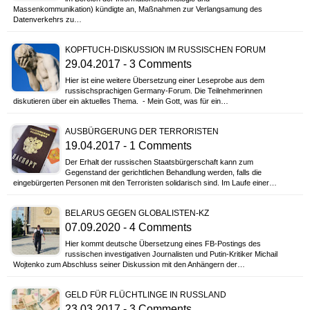
Massenkommunikation) kündigte an, Maßnahmen zur Verlangsamung des
Datenverkehrs zu…
KOPFTUCH-DISKUSSION IM RUSSISCHEN FORUM
29.04.2017 - 3 Comments
Hier ist eine weitere Übersetzung einer Leseprobe aus dem
russischsprachigen Germany-Forum. Die Teilnehmerinnen
diskutieren über ein aktuelles Thema. - Mein Gott, was für ein…
AUSBÜRGERUNG DER TERRORISTEN
19.04.2017 - 1 Comments
Der Erhalt der russischen Staatsbürgerschaft kann zum
Gegenstand der gerichtlichen Behandlung werden, falls die
eingebürgerten Personen mit den Terroristen solidarisch sind. Im Laufe einer…
BELARUS GEGEN GLOBALISTEN-KZ
07.09.2020 - 4 Comments
Hier kommt deutsche Übersetzung eines FB-Postings des
russischen investigativen Journalisten und Putin-Kritiker Michail
Wojtenko zum Abschluss seiner Diskussion mit den Anhängern der…
GELD FÜR FLÜCHTLINGE IN RUSSLAND
23.03.2017 - 3 Comments