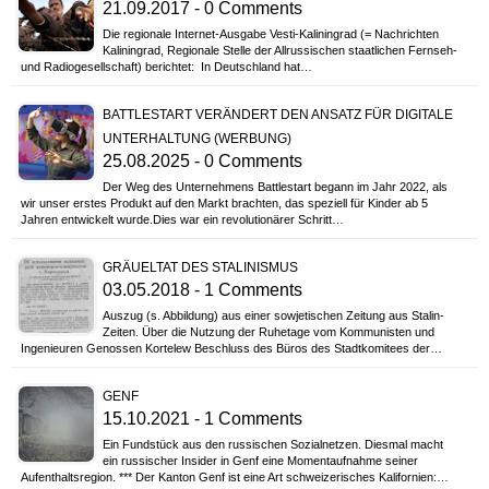
21.09.2017 - 0 Comments
Die regionale Internet-Ausgabe Vesti-Kaliningrad (= Nachrichten
Kaliningrad, Regionale Stelle der Allrussischen staatlichen Fernseh-
und Radiogesellschaft) berichtet: In Deutschland hat…
BATTLESTART VERÄNDERT DEN ANSATZ FÜR DIGITALE
UNTERHALTUNG (WERBUNG)
25.08.2025 - 0 Comments
Der Weg des Unternehmens Battlestart begann im Jahr 2022, als
wir unser erstes Produkt auf den Markt brachten, das speziell für Kinder ab 5
Jahren entwickelt wurde.Dies war ein revolutionärer Schritt…
GRÄUELTAT DES STALINISMUS
03.05.2018 - 1 Comments
Auszug (s. Abbildung) aus einer sowjetischen Zeitung aus Stalin-
Zeiten. Über die Nutzung der Ruhetage vom Kommunisten und
Ingenieuren Genossen Kortelew Beschluss des Büros des Stadtkomitees der…
GENF
15.10.2021 - 1 Comments
Ein Fundstück aus den russischen Sozialnetzen. Diesmal macht
ein russischer Insider in Genf eine Momentaufnahme seiner
Aufenthaltsregion. *** Der Kanton Genf ist eine Art schweizerisches Kalifornien:…